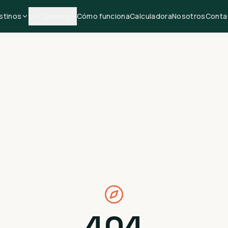
stinos
Mi Casillero
Cómo funciona
Calculadora
Nosotros
Conta
404