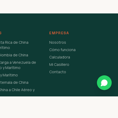
S
EMPRESA
sta Rica de China
Nosotros
rítimo
Cómo funciona
olombia de China
Calculadora
Carga a Venezuela de
Mi Casillero
o y Marítimo
Contacto
y Marítimo
atemala de China
hina a Chile Aéreo y