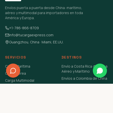
Envíos puerta a puerta desde China: marítimo,
aéreo y multimodal para importadores en toda
América y Europa.
+1-786-866-8709
info@tucargaexpress.com
Guangzhou, China · Miami, EE.UU.
SERVICIOS
DESTINOS
Carga Marítima
Envío a Costa Rica de China
Aéreo y Marítimo
Carga Aérea
Envíos a Colombia de China
Carga Multimodal
Envíos de Carga a
Carga Consolidada LCL
Venezuela de China Aéreo y
Carga Peligrosa
Marítimo
Envío de Contenedores
USA Aéreo y Marítimo
Envío a Guatemala de China