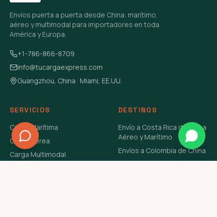
Envíos puerta a puerta desde China: marítimo,
aéreo y multimodal para importadores en toda
América y Europa.
+1-786-866-8709
info@tucargaexpress.com
Guangzhou, China · Miami, EE.UU.
SERVICIOS
DESTINOS
Carga Marítima
Envío a Costa Rica de China
Aéreo y Marítimo
Carga Aérea
Envíos a Colombia de China
Carga Multimodal
Envíos de Carga a
Carga Consolidada LCL
Venezuela de China Aéreo y
Carga Peligrosa
Marítimo
Envío de Contenedores
USA Aéreo y Marítimo
Envío a Guatemala de China