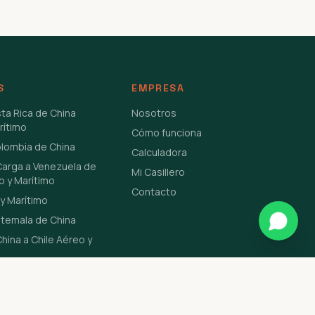
S
EMPRESA
sta Rica de China
Nosotros
rítimo
Cómo funciona
olombia de China
Calculadora
Carga a Venezuela de
Mi Casillero
o y Marítimo
Contacto
y Marítimo
atemala de China
hina a Chile Aéreo y