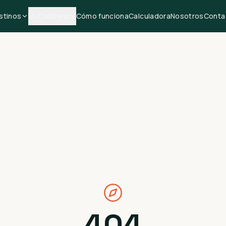
stinos
Mi Casillero
Cómo funciona
Calculadora
Nosotros
Conta
404