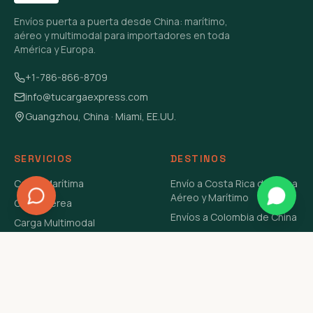
Envíos puerta a puerta desde China: marítimo,
aéreo y multimodal para importadores en toda
América y Europa.
+1-786-866-8709
info@tucargaexpress.com
Guangzhou, China · Miami, EE.UU.
SERVICIOS
DESTINOS
Carga Marítima
Envío a Costa Rica de China
Aéreo y Marítimo
Carga Aérea
Envíos a Colombia de China
Carga Multimodal
Envíos de Carga a
Carga Consolidada LCL
Venezuela de China Aéreo y
Carga Peligrosa
Marítimo
Envío de Contenedores
USA Aéreo y Marítimo
Envío a Guatemala de China