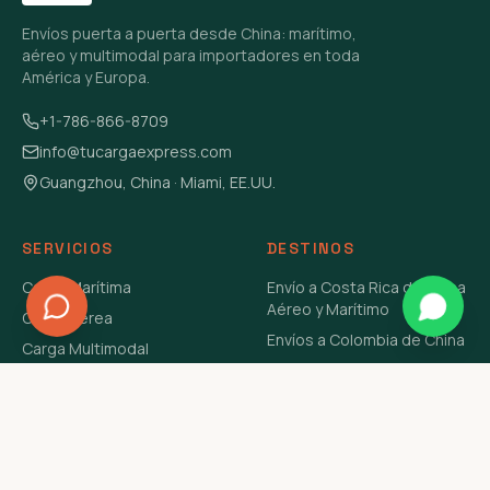
Envíos puerta a puerta desde China: marítimo,
aéreo y multimodal para importadores en toda
América y Europa.
+1-786-866-8709
info@tucargaexpress.com
Guangzhou, China · Miami, EE.UU.
SERVICIOS
DESTINOS
Carga Marítima
Envío a Costa Rica de China
Aéreo y Marítimo
Carga Aérea
Envíos a Colombia de China
Carga Multimodal
Envíos de Carga a
Carga Consolidada LCL
Venezuela de China Aéreo y
Carga Peligrosa
Marítimo
Envío de Contenedores
USA Aéreo y Marítimo
Envío a Guatemala de China