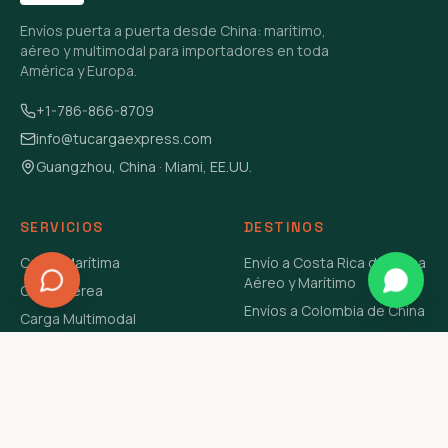
Envíos puerta a puerta desde China: marítimo,
aéreo y multimodal para importadores en toda
América y Europa.
+1-786-866-8709
info@tucargaexpress.com
Guangzhou, China · Miami, EE.UU.
SERVICIOS
DESTINOS
Carga Marítima
Envío a Costa Rica de China
Aéreo y Marítimo
Carga Aérea
Envíos a Colombia de China
Carga Multimodal
Envíos de Carga a
Carga Consolidada LCL
Venezuela de China Aéreo y
Carga Peligrosa
Marítimo
Envío de Contenedores
USA Aéreo y Marítimo
Envío a Guatemala de China