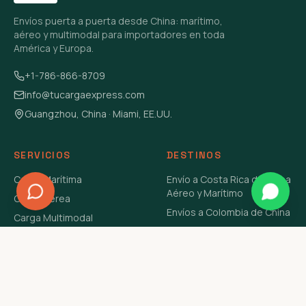
Envíos puerta a puerta desde China: marítimo,
aéreo y multimodal para importadores en toda
América y Europa.
+1-786-866-8709
info@tucargaexpress.com
Guangzhou, China · Miami, EE.UU.
SERVICIOS
DESTINOS
Carga Marítima
Envío a Costa Rica de China
Aéreo y Marítimo
Carga Aérea
Envíos a Colombia de China
Carga Multimodal
Envíos de Carga a
Carga Consolidada LCL
Venezuela de China Aéreo y
Carga Peligrosa
Marítimo
Envío de Contenedores
USA Aéreo y Marítimo
Envío a Guatemala de China