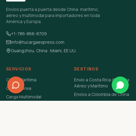
Envíos puerta a puerta desde China: marítimo,
aéreo y multimodal para importadores en toda
América y Europa.
+1-786-866-8709
info@tucargaexpress.com
Guangzhou, China · Miami, EE.UU.
SERVICIOS
DESTINOS
Carga Marítima
Envío a Costa Rica de China
Aéreo y Marítimo
Carga Aérea
Envíos a Colombia de China
Carga Multimodal
Envíos de Carga a
Carga Consolidada LCL
Venezuela de China Aéreo y
Carga Peligrosa
Marítimo
Envío de Contenedores
USA Aéreo y Marítimo
Envío a Guatemala de China