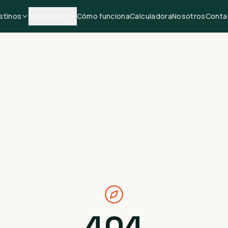
stinos
Mi Casillero
Cómo funciona
Calculadora
Nosotros
Conta
404