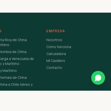
S
EMPRESA
sta Rica de China
Nosotros
rítimo
Cómo funciona
olombia de China
Calculadora
Carga a Venezuela de
Mi Casillero
o y Marítimo
Contacto
y Marítimo
atemala de China
hina a Chile Aéreo y