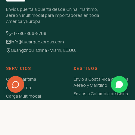
Envíos puerta a puerta desde China: marítimo,
aéreo y multimodal para importadores en toda
América y Europa.
+1-786-866-8709
info@tucargaexpress.com
Guangzhou, China · Miami, EE.UU.
SERVICIOS
DESTINOS
Carga Marítima
Envío a Costa Rica de China
Aéreo y Marítimo
Carga Aérea
Envíos a Colombia de China
Carga Multimodal
Envíos de Carga a
Carga Consolidada LCL
Venezuela de China Aéreo y
Carga Peligrosa
Marítimo
Envío de Contenedores
USA Aéreo y Marítimo
Envío a Guatemala de China