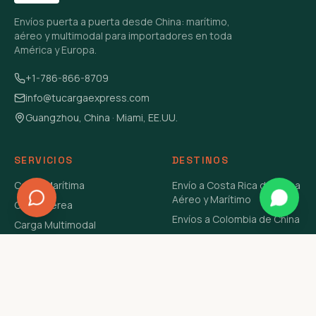
Envíos puerta a puerta desde China: marítimo,
aéreo y multimodal para importadores en toda
América y Europa.
+1-786-866-8709
info@tucargaexpress.com
Guangzhou, China · Miami, EE.UU.
SERVICIOS
DESTINOS
Carga Marítima
Envío a Costa Rica de China
Aéreo y Marítimo
Carga Aérea
Envíos a Colombia de China
Carga Multimodal
Envíos de Carga a
Carga Consolidada LCL
Venezuela de China Aéreo y
Carga Peligrosa
Marítimo
Envío de Contenedores
USA Aéreo y Marítimo
Envío a Guatemala de China