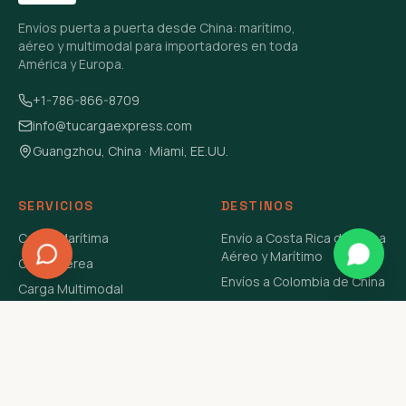
Envíos puerta a puerta desde China: marítimo,
aéreo y multimodal para importadores en toda
América y Europa.
+1-786-866-8709
info@tucargaexpress.com
Guangzhou, China · Miami, EE.UU.
SERVICIOS
DESTINOS
Carga Marítima
Envío a Costa Rica de China
Aéreo y Marítimo
Carga Aérea
Envíos a Colombia de China
Carga Multimodal
Envíos de Carga a
Carga Consolidada LCL
Venezuela de China Aéreo y
Carga Peligrosa
Marítimo
Envío de Contenedores
USA Aéreo y Marítimo
Envío a Guatemala de China