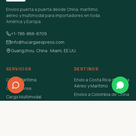
Envíos puerta a puerta desde China: marítimo,
aéreo y multimodal para importadores en toda
América y Europa.
+1-786-866-8709
info@tucargaexpress.com
Guangzhou, China · Miami, EE.UU.
SERVICIOS
DESTINOS
Carga Marítima
Envío a Costa Rica de China
Aéreo y Marítimo
Carga Aérea
Envíos a Colombia de China
Carga Multimodal
Envíos de Carga a
Carga Consolidada LCL
Venezuela de China Aéreo y
Carga Peligrosa
Marítimo
Envío de Contenedores
USA Aéreo y Marítimo
Envío a Guatemala de China