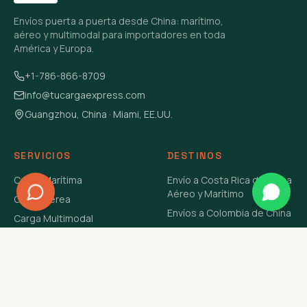
Envíos puerta a puerta desde China: marítimo,
aéreo y multimodal para importadores en toda
América y Europa.
+1-786-866-8709
info@tucargaexpress.com
Guangzhou, China · Miami, EE.UU.
SERVICIOS
DESTINOS
Carga Marítima
Envío a Costa Rica de China
Aéreo y Marítimo
Carga Aérea
Envíos a Colombia de China
Carga Multimodal
Envíos de Carga a
Carga Consolidada LCL
Venezuela de China Aéreo y
Carga Peligrosa
Marítimo
Envío de Contenedores
USA Aéreo y Marítimo
Envío a Guatemala de China