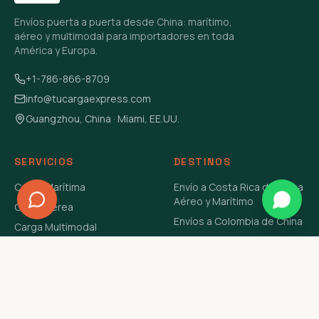
Envíos puerta a puerta desde China: marítimo,
aéreo y multimodal para importadores en toda
América y Europa.
+1-786-866-8709
info@tucargaexpress.com
Guangzhou, China · Miami, EE.UU.
SERVICIOS
DESTINOS
Carga Marítima
Envío a Costa Rica de China
Aéreo y Marítimo
Carga Aérea
Envíos a Colombia de China
Carga Multimodal
Envíos de Carga a
Carga Consolidada LCL
Venezuela de China Aéreo y
Carga Peligrosa
Marítimo
Envío de Contenedores
USA Aéreo y Marítimo
Envío a Guatemala de China