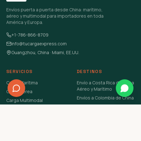
Envíos puerta a puerta desde China: marítimo,
aéreo y multimodal para importadores en toda
América y Europa.
+1-786-866-8709
info@tucargaexpress.com
Guangzhou, China · Miami, EE.UU.
SERVICIOS
DESTINOS
Carga Marítima
Envío a Costa Rica de China
Aéreo y Marítimo
Carga Aérea
Envíos a Colombia de China
Carga Multimodal
Envíos de Carga a
Carga Consolidada LCL
Venezuela de China Aéreo y
Carga Peligrosa
Marítimo
Envío de Contenedores
USA Aéreo y Marítimo
Envío a Guatemala de China