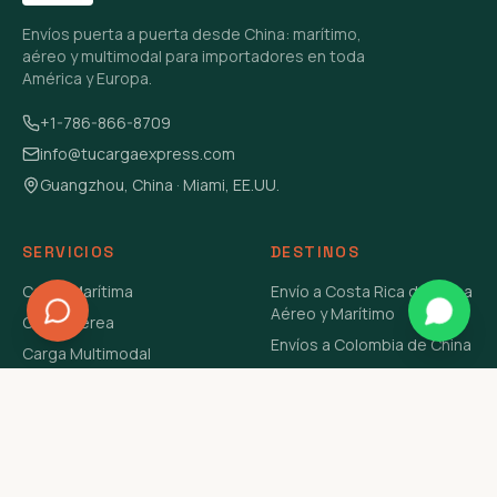
Envíos puerta a puerta desde China: marítimo,
aéreo y multimodal para importadores en toda
América y Europa.
+1-786-866-8709
info@tucargaexpress.com
Guangzhou, China · Miami, EE.UU.
SERVICIOS
DESTINOS
Carga Marítima
Envío a Costa Rica de China
Aéreo y Marítimo
Carga Aérea
Envíos a Colombia de China
Carga Multimodal
Envíos de Carga a
Carga Consolidada LCL
Venezuela de China Aéreo y
Carga Peligrosa
Marítimo
Envío de Contenedores
USA Aéreo y Marítimo
Envío a Guatemala de China