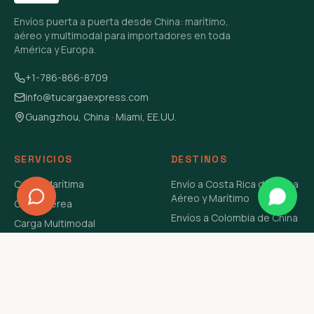
Envíos puerta a puerta desde China: marítimo,
aéreo y multimodal para importadores en toda
América y Europa.
+1-786-866-8709
info@tucargaexpress.com
Guangzhou, China · Miami, EE.UU.
SERVICIOS
DESTINOS
Carga Marítima
Envío a Costa Rica de China
Aéreo y Marítimo
Carga Aérea
Envíos a Colombia de China
Carga Multimodal
Envíos de Carga a
Carga Consolidada LCL
Venezuela de China Aéreo y
Carga Peligrosa
Marítimo
Envío de Contenedores
USA Aéreo y Marítimo
Envío a Guatemala de China