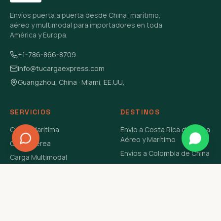
Envíos puerta a puerta desde China: marítimo,
aéreo y multimodal para importadores en toda
América y Europa.
+1-786-866-8709
info@tucargaexpress.com
Guangzhou, China · Miami, EE.UU.
SERVICIOS
DESTINOS
Carga Marítima
Envío a Costa Rica de China
Aéreo y Marítimo
Carga Aérea
Envíos a Colombia de China
Carga Multimodal
Envíos de Carga a
Carga Consolidada LCL
Venezuela de China Aéreo y
Carga Peligrosa
Marítimo
Envío de Contenedores
USA Aéreo y Marítimo
Envío a Guatemala de China