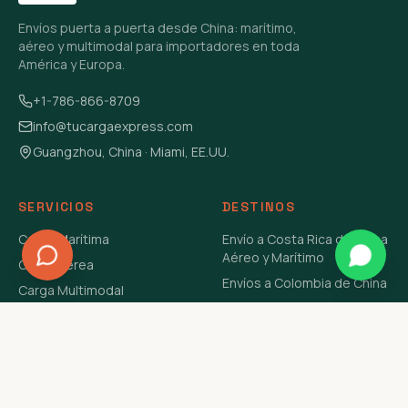
Envíos puerta a puerta desde China: marítimo,
aéreo y multimodal para importadores en toda
América y Europa.
+1-786-866-8709
info@tucargaexpress.com
Guangzhou, China · Miami, EE.UU.
SERVICIOS
DESTINOS
Carga Marítima
Envío a Costa Rica de China
Aéreo y Marítimo
Carga Aérea
Envíos a Colombia de China
Carga Multimodal
Envíos de Carga a
Carga Consolidada LCL
Venezuela de China Aéreo y
Carga Peligrosa
Marítimo
Envío de Contenedores
USA Aéreo y Marítimo
Envío a Guatemala de China