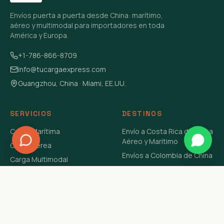
Envíos puerta a puerta desde China: marítimo,
aéreo y multimodal para importadores en toda
América y Europa.
+1-786-866-8709
info@tucargaexpress.com
Guangzhou, China · Miami, EE.UU.
SERVICIOS
DESTINOS
Carga Marítima
Envío a Costa Rica de China
Aéreo y Marítimo
Carga Aérea
Envíos a Colombia de China
Carga Multimodal
Envíos de Carga a
Carga Consolidada LCL
Venezuela de China Aéreo y
Carga Peligrosa
Marítimo
Envío de Contenedores
USA Aéreo y Marítimo
Envío a Guatemala de China