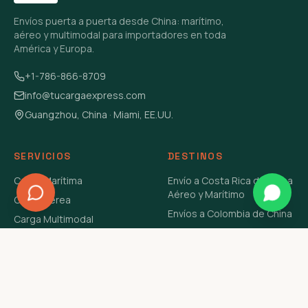
Envíos puerta a puerta desde China: marítimo,
aéreo y multimodal para importadores en toda
América y Europa.
+1-786-866-8709
info@tucargaexpress.com
Guangzhou, China · Miami, EE.UU.
SERVICIOS
DESTINOS
Carga Marítima
Envío a Costa Rica de China
Aéreo y Marítimo
Carga Aérea
Envíos a Colombia de China
Carga Multimodal
Envíos de Carga a
Carga Consolidada LCL
Venezuela de China Aéreo y
Carga Peligrosa
Marítimo
Envío de Contenedores
USA Aéreo y Marítimo
Envío a Guatemala de China