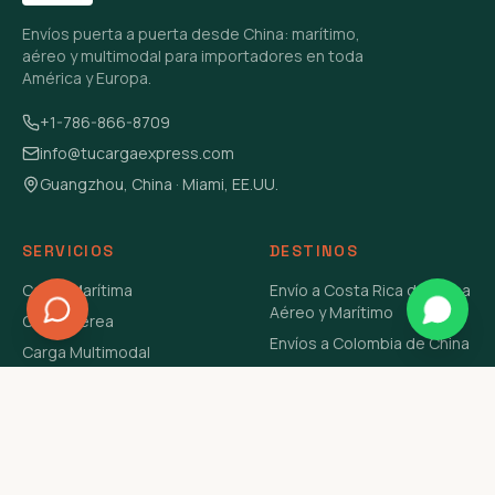
Envíos puerta a puerta desde China: marítimo,
aéreo y multimodal para importadores en toda
América y Europa.
+1-786-866-8709
info@tucargaexpress.com
Guangzhou, China · Miami, EE.UU.
SERVICIOS
DESTINOS
Carga Marítima
Envío a Costa Rica de China
Aéreo y Marítimo
Carga Aérea
Envíos a Colombia de China
Carga Multimodal
Envíos de Carga a
Carga Consolidada LCL
Venezuela de China Aéreo y
Carga Peligrosa
Marítimo
Envío de Contenedores
USA Aéreo y Marítimo
Envío a Guatemala de China