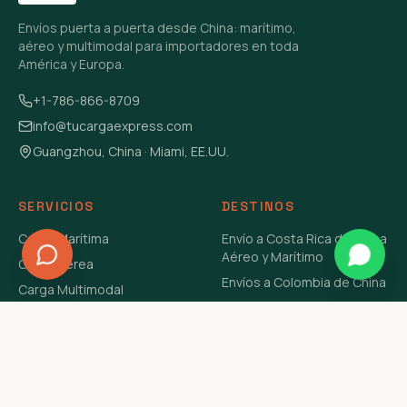
Envíos puerta a puerta desde China: marítimo,
aéreo y multimodal para importadores en toda
América y Europa.
+1-786-866-8709
info@tucargaexpress.com
Guangzhou, China · Miami, EE.UU.
SERVICIOS
DESTINOS
Carga Marítima
Envío a Costa Rica de China
Aéreo y Marítimo
Carga Aérea
Envíos a Colombia de China
Carga Multimodal
Envíos de Carga a
Carga Consolidada LCL
Venezuela de China Aéreo y
Carga Peligrosa
Marítimo
Envío de Contenedores
USA Aéreo y Marítimo
Envío a Guatemala de China