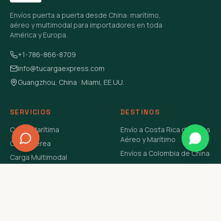
Envíos puerta a puerta desde China: marítimo,
aéreo y multimodal para importadores en toda
América y Europa.
+1-786-866-8709
info@tucargaexpress.com
Guangzhou, China · Miami, EE.UU.
SERVICIOS
DESTINOS
Carga Marítima
Envío a Costa Rica de China
Aéreo y Marítimo
Carga Aérea
Envíos a Colombia de China
Carga Multimodal
Envíos de Carga a
Carga Consolidada LCL
Venezuela de China Aéreo y
Carga Peligrosa
Marítimo
Envío de Contenedores
USA Aéreo y Marítimo
Envío a Guatemala de China