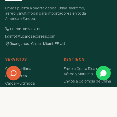
Envíos puerta a puerta desde China: marítimo,
aéreo y multimodal para importadores en toda
América y Europa.
+1-786-866-8709
info@tucargaexpress.com
Guangzhou, China · Miami, EE.UU.
SERVICIOS
DESTINOS
Carga Marítima
Envío a Costa Rica de China
Aéreo y Marítimo
Carga Aérea
Envíos a Colombia de China
Carga Multimodal
Envíos de Carga a
Carga Consolidada LCL
Venezuela de China Aéreo y
Carga Peligrosa
Marítimo
Envío de Contenedores
USA Aéreo y Marítimo
Envío a Guatemala de China