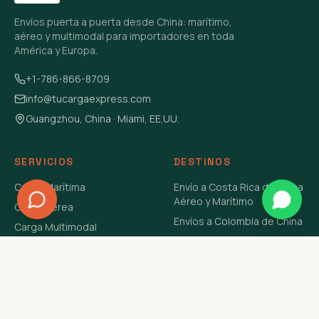
Envíos puerta a puerta desde China: marítimo,
aéreo y multimodal para importadores en toda
América y Europa.
+1-786-866-8709
info@tucargaexpress.com
Guangzhou, China · Miami, EE.UU.
SERVICIOS
DESTINOS
Carga Marítima
Envío a Costa Rica de China
Aéreo y Marítimo
Carga Aérea
Envíos a Colombia de China
Carga Multimodal
Envíos de Carga a
Carga Consolidada LCL
Venezuela de China Aéreo y
Carga Peligrosa
Marítimo
Envío de Contenedores
USA Aéreo y Marítimo
Envío a Guatemala de China