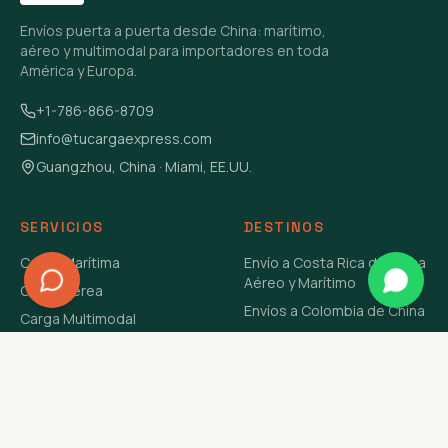
Envíos puerta a puerta desde China: marítimo,
aéreo y multimodal para importadores en toda
América y Europa.
+1-786-866-8709
info@tucargaexpress.com
Guangzhou, China · Miami, EE.UU.
SERVICIOS
DESTINOS
Carga Marítima
Envío a Costa Rica de China
Aéreo y Marítimo
Carga Aérea
Envíos a Colombia de China
Carga Multimodal
Envíos de Carga a
Carga Consolidada LCL
Venezuela de China Aéreo y
Carga Peligrosa
Marítimo
Envío de Contenedores
USA Aéreo y Marítimo
Envío a Guatemala de China