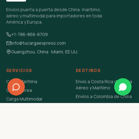
Envíos puerta a puerta desde China: marítimo,
aéreo y multimodal para importadores en toda
América y Europa.
+1-786-866-8709
info@tucargaexpress.com
Guangzhou, China · Miami, EE.UU.
SERVICIOS
DESTINOS
Carga Marítima
Envío a Costa Rica de China
Aéreo y Marítimo
Carga Aérea
Envíos a Colombia de China
Carga Multimodal
Envíos de Carga a
Carga Consolidada LCL
Venezuela de China Aéreo y
Carga Peligrosa
Marítimo
Envío de Contenedores
USA Aéreo y Marítimo
Envío a Guatemala de China