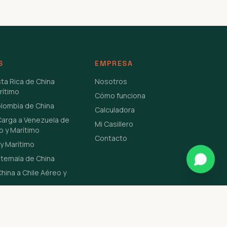
S
EMPRESA
sta Rica de China
Nosotros
rítimo
Cómo funciona
olombia de China
Calculadora
Carga a Venezuela de
Mi Casillero
o y Marítimo
Contacto
y Marítimo
atemala de China
hina a Chile Aéreo y