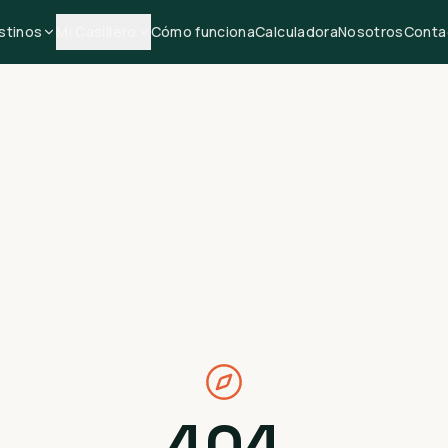
stinos
Mi Casillero
Cómo funciona
Calculadora
Nosotros
Conta
404