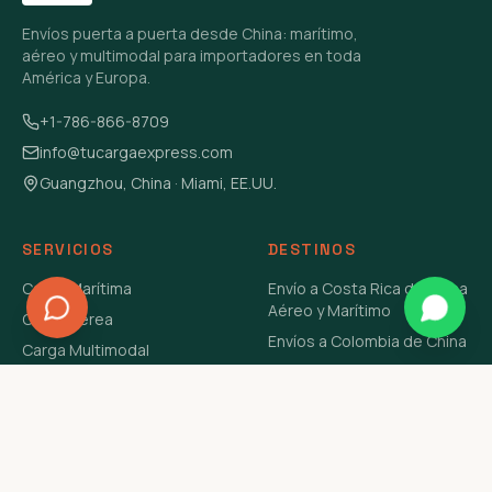
Envíos puerta a puerta desde China: marítimo,
aéreo y multimodal para importadores en toda
América y Europa.
+1-786-866-8709
info@tucargaexpress.com
Guangzhou, China · Miami, EE.UU.
SERVICIOS
DESTINOS
Carga Marítima
Envío a Costa Rica de China
Aéreo y Marítimo
Carga Aérea
Envíos a Colombia de China
Carga Multimodal
Envíos de Carga a
Carga Consolidada LCL
Venezuela de China Aéreo y
Carga Peligrosa
Marítimo
Envío de Contenedores
USA Aéreo y Marítimo
Envío a Guatemala de China