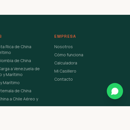
S
EMPRESA
sta Rica de China
Nosotros
rítimo
Cómo funciona
olombia de China
Calculadora
Carga a Venezuela de
Mi Casillero
o y Marítimo
Contacto
y Marítimo
atemala de China
hina a Chile Aéreo y