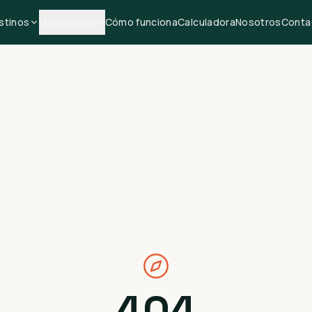
stinos
Mi Casillero
Cómo funciona
Calculadora
Nosotros
Conta
404