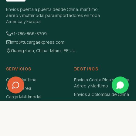
Envíos puerta a puerta desde China: marítimo,
aéreo y multimodal para importadores en toda
América y Europa.
+1-786-866-8709
info@tucargaexpress.com
Guangzhou, China · Miami, EE.UU.
SERVICIOS
DESTINOS
Carga Marítima
Envío a Costa Rica de China
Aéreo y Marítimo
Carga Aérea
Envíos a Colombia de China
Carga Multimodal
Envíos de Carga a
Carga Consolidada LCL
Venezuela de China Aéreo y
Carga Peligrosa
Marítimo
Envío de Contenedores
USA Aéreo y Marítimo
Envío a Guatemala de China