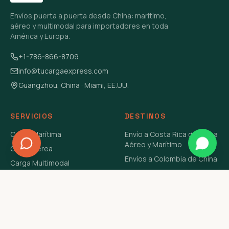
Envíos puerta a puerta desde China: marítimo,
aéreo y multimodal para importadores en toda
América y Europa.
+1-786-866-8709
info@tucargaexpress.com
Guangzhou, China · Miami, EE.UU.
SERVICIOS
DESTINOS
Carga Marítima
Envío a Costa Rica de China
Aéreo y Marítimo
Carga Aérea
Envíos a Colombia de China
Carga Multimodal
Envíos de Carga a
Carga Consolidada LCL
Venezuela de China Aéreo y
Carga Peligrosa
Marítimo
Envío de Contenedores
USA Aéreo y Marítimo
Envío a Guatemala de China