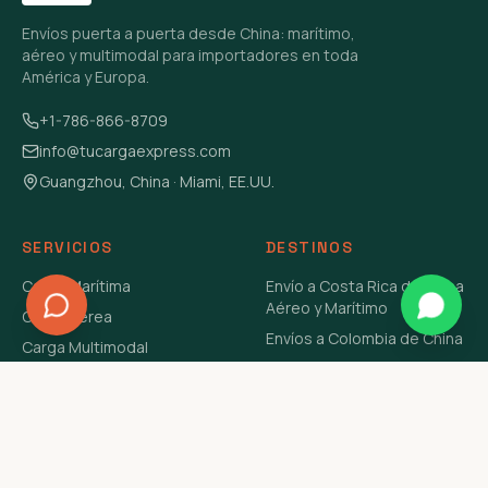
Envíos puerta a puerta desde China: marítimo,
aéreo y multimodal para importadores en toda
América y Europa.
+1-786-866-8709
info@tucargaexpress.com
Guangzhou, China · Miami, EE.UU.
SERVICIOS
DESTINOS
Carga Marítima
Envío a Costa Rica de China
Aéreo y Marítimo
Carga Aérea
Envíos a Colombia de China
Carga Multimodal
Envíos de Carga a
Carga Consolidada LCL
Venezuela de China Aéreo y
Carga Peligrosa
Marítimo
Envío de Contenedores
USA Aéreo y Marítimo
Envío a Guatemala de China