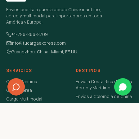
Envíos puerta a puerta desde China: marítimo,
aéreo y multimodal para importadores en toda
América y Europa.
+1-786-866-8709
info@tucargaexpress.com
Guangzhou, China · Miami, EE.UU.
SERVICIOS
DESTINOS
Carga Marítima
Envío a Costa Rica de China
Aéreo y Marítimo
Carga Aérea
Envíos a Colombia de China
Carga Multimodal
Envíos de Carga a
Carga Consolidada LCL
Venezuela de China Aéreo y
Carga Peligrosa
Marítimo
Envío de Contenedores
USA Aéreo y Marítimo
Envío a Guatemala de China