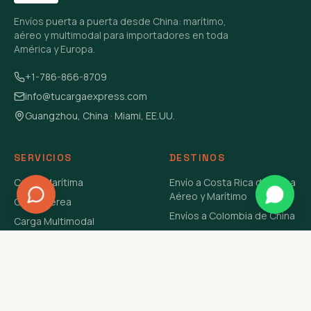
Envíos puerta a puerta desde China: marítimo,
aéreo y multimodal para importadores en toda
América y Europa.
+1-786-866-8709
info@tucargaexpress.com
Guangzhou, China · Miami, EE.UU.
SERVICIOS
DESTINOS
Carga Marítima
Envío a Costa Rica de China
Aéreo y Marítimo
Carga Aérea
Envíos a Colombia de China
Carga Multimodal
Envíos de Carga a
Carga Consolidada LCL
Venezuela de China Aéreo y
Carga Peligrosa
Marítimo
Envío de Contenedores
USA Aéreo y Marítimo
Envío a Guatemala de China