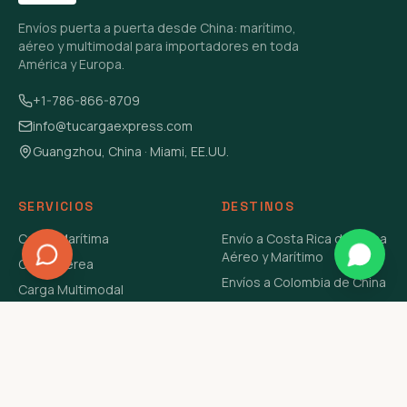
Envíos puerta a puerta desde China: marítimo,
aéreo y multimodal para importadores en toda
América y Europa.
+1-786-866-8709
info@tucargaexpress.com
Guangzhou, China · Miami, EE.UU.
SERVICIOS
DESTINOS
Carga Marítima
Envío a Costa Rica de China
Aéreo y Marítimo
Carga Aérea
Envíos a Colombia de China
Carga Multimodal
Envíos de Carga a
Carga Consolidada LCL
Venezuela de China Aéreo y
Carga Peligrosa
Marítimo
Envío de Contenedores
USA Aéreo y Marítimo
Envío a Guatemala de China