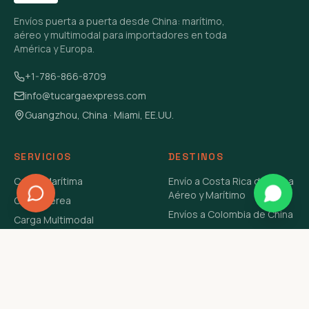
Envíos puerta a puerta desde China: marítimo,
aéreo y multimodal para importadores en toda
América y Europa.
+1-786-866-8709
info@tucargaexpress.com
Guangzhou, China · Miami, EE.UU.
SERVICIOS
DESTINOS
Carga Marítima
Envío a Costa Rica de China
Aéreo y Marítimo
Carga Aérea
Envíos a Colombia de China
Carga Multimodal
Envíos de Carga a
Carga Consolidada LCL
Venezuela de China Aéreo y
Carga Peligrosa
Marítimo
Envío de Contenedores
USA Aéreo y Marítimo
Envío a Guatemala de China