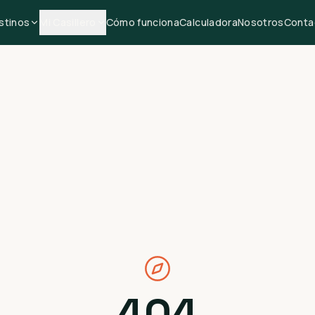
stinos
Mi Casillero
Cómo funciona
Calculadora
Nosotros
Conta
404