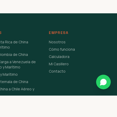
S
EMPRESA
sta Rica de China
Nosotros
rítimo
Cómo funciona
olombia de China
Calculadora
Carga a Venezuela de
Mi Casillero
o y Marítimo
Contacto
y Marítimo
atemala de China
hina a Chile Aéreo y