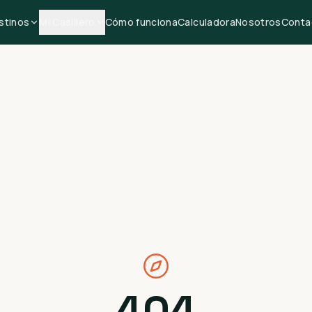
stinos
Mi Casillero
Cómo funciona
Calculadora
Nosotros
Conta
404