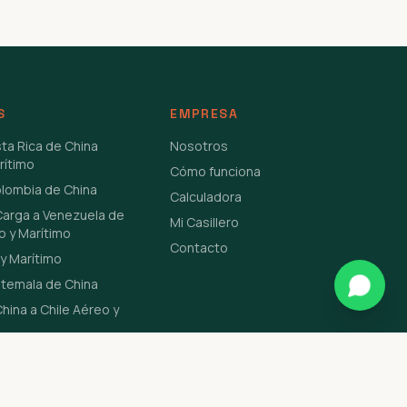
S
EMPRESA
sta Rica de China
Nosotros
rítimo
Cómo funciona
olombia de China
Calculadora
Carga a Venezuela de
Mi Casillero
o y Marítimo
Contacto
y Marítimo
atemala de China
hina a Chile Aéreo y