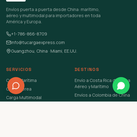
Envíos puerta a puerta desde China: marítimo,
aéreo y multimodal para importadores en toda
América y Europa.
+1-786-866-8709
info@tucargaexpress.com
Guangzhou, China · Miami, EE.UU.
SERVICIOS
DESTINOS
Carga Marítima
Envío a Costa Rica de China
Aéreo y Marítimo
Carga Aérea
Envíos a Colombia de China
Carga Multimodal
Envíos de Carga a
Carga Consolidada LCL
Venezuela de China Aéreo y
Carga Peligrosa
Marítimo
Envío de Contenedores
USA Aéreo y Marítimo
Envío a Guatemala de China