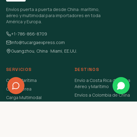
Envíos puerta a puerta desde China: marítimo,
aéreo y multimodal para importadores en toda
América y Europa.
+1-786-866-8709
info@tucargaexpress.com
Guangzhou, China · Miami, EE.UU.
SERVICIOS
DESTINOS
Carga Marítima
Envío a Costa Rica de China
Aéreo y Marítimo
Carga Aérea
Envíos a Colombia de China
Carga Multimodal
Envíos de Carga a
Carga Consolidada LCL
Venezuela de China Aéreo y
Carga Peligrosa
Marítimo
Envío de Contenedores
USA Aéreo y Marítimo
Envío a Guatemala de China