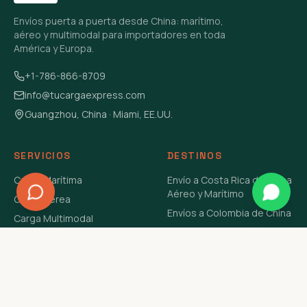
Envíos puerta a puerta desde China: marítimo,
aéreo y multimodal para importadores en toda
América y Europa.
+1-786-866-8709
info@tucargaexpress.com
Guangzhou, China · Miami, EE.UU.
SERVICIOS
DESTINOS
Carga Marítima
Envío a Costa Rica de China
Aéreo y Marítimo
Carga Aérea
Envíos a Colombia de China
Carga Multimodal
Envíos de Carga a
Carga Consolidada LCL
Venezuela de China Aéreo y
Carga Peligrosa
Marítimo
Envío de Contenedores
USA Aéreo y Marítimo
Envío a Guatemala de China