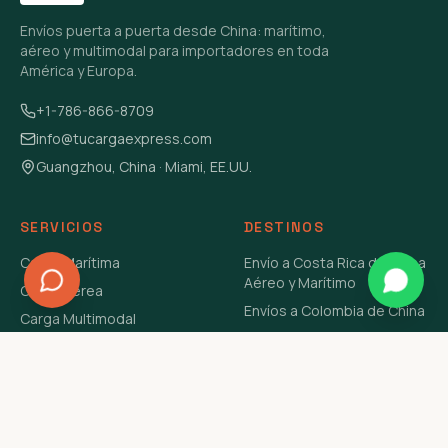
Envíos puerta a puerta desde China: marítimo,
aéreo y multimodal para importadores en toda
América y Europa.
+1-786-866-8709
info@tucargaexpress.com
Guangzhou, China · Miami, EE.UU.
SERVICIOS
DESTINOS
Carga Marítima
Envío a Costa Rica de China
Aéreo y Marítimo
Carga Aérea
Envíos a Colombia de China
Carga Multimodal
Envíos de Carga a
Carga Consolidada LCL
Venezuela de China Aéreo y
Carga Peligrosa
Marítimo
Envío de Contenedores
USA Aéreo y Marítimo
Envío a Guatemala de China