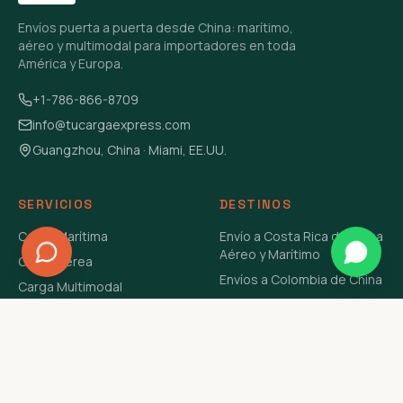
Envíos puerta a puerta desde China: marítimo,
aéreo y multimodal para importadores en toda
América y Europa.
+1-786-866-8709
info@tucargaexpress.com
Guangzhou, China · Miami, EE.UU.
SERVICIOS
DESTINOS
Carga Marítima
Envío a Costa Rica de China
Aéreo y Marítimo
Carga Aérea
Envíos a Colombia de China
Carga Multimodal
Envíos de Carga a
Carga Consolidada LCL
Venezuela de China Aéreo y
Carga Peligrosa
Marítimo
Envío de Contenedores
USA Aéreo y Marítimo
Envío a Guatemala de China