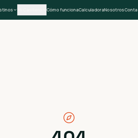
stinos
Mi Casillero
Cómo funciona
Calculadora
Nosotros
Conta
404