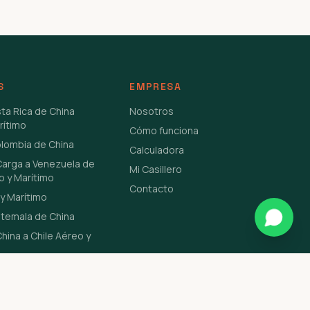
S
EMPRESA
sta Rica de China
Nosotros
rítimo
Cómo funciona
olombia de China
Calculadora
Carga a Venezuela de
Mi Casillero
o y Marítimo
Contacto
y Marítimo
atemala de China
hina a Chile Aéreo y