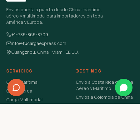
Envíos puerta a puerta desde China: marítimo,
aéreo y multimodal para importadores en toda
América y Europa.
+1-786-866-8709
info@tucargaexpress.com
Guangzhou, China · Miami, EE.UU.
SERVICIOS
DESTINOS
Carga Marítima
Envío a Costa Rica de China
Aéreo y Marítimo
Carga Aérea
Envíos a Colombia de China
Carga Multimodal
Envíos de Carga a
Carga Consolidada LCL
Venezuela de China Aéreo y
Carga Peligrosa
Marítimo
Envío de Contenedores
USA Aéreo y Marítimo
Envío a Guatemala de China