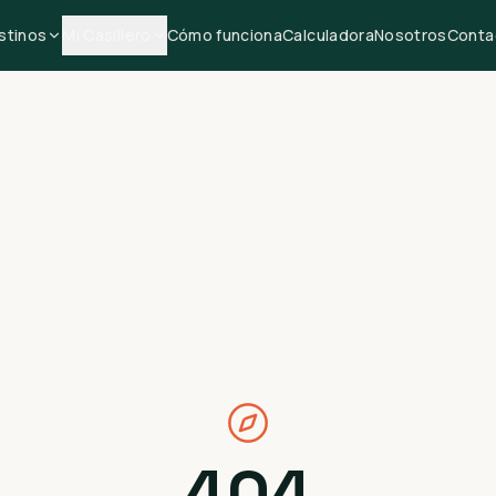
stinos
Mi Casillero
Cómo funciona
Calculadora
Nosotros
Conta
404