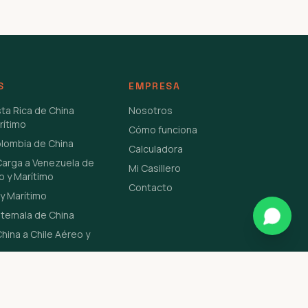
S
EMPRESA
sta Rica de China
Nosotros
rítimo
Cómo funciona
olombia de China
Calculadora
Carga a Venezuela de
Mi Casillero
o y Marítimo
Contacto
y Marítimo
atemala de China
hina a Chile Aéreo y